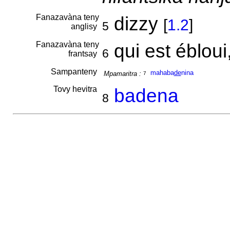
Fanazavàna teny
dizzy
[
1.2
]
5
anglisy
Fanazavàna teny
qui est ébloui
6
frantsay
Sampanteny
mahaba
de
nina
Mpamaritra :
7
Tovy hevitra
badena
8