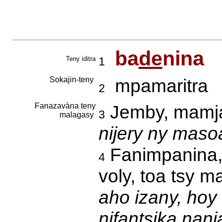
ba
de
nina
Teny iditra
1
Sokajin-teny
mpamaritra
2
Fanazavàna teny
Jemby, mamj
3
malagasy
nijery ny mas
Fanimpanina, 
4
voly, toa tsy m
aho izany, hoy
nifantsika nanja