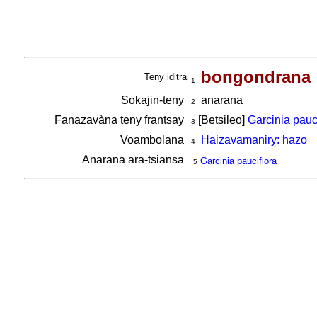
bongondrana
Teny iditra
1
Sokajin-teny
anarana
2
Fanazavàna teny frantsay
[Betsileo]
Garcinia pauc
3
Voambolana
Haizavamaniry: hazo
4
Anarana ara-tsiansa
Garcinia pauciflora
5