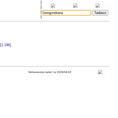
|
|
|
|
.
[
1.196
]
Nohavaozina tamin' ny 2026/04/19