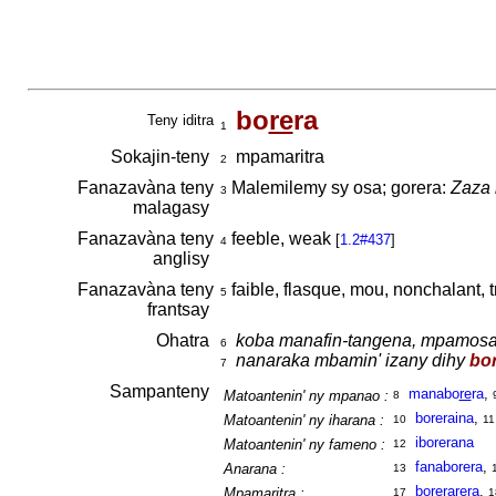
bo
re
ra
Teny iditra
1
Sokajin-teny
mpamaritra
2
Fanazavàna teny
Malemilemy sy osa; gorera:
Zaza 
3
malagasy
Fanazavàna teny
feeble, weak
[
1.2#437
]
4
anglisy
Fanazavàna teny
faible, flasque, mou, nonchalant, 
5
frantsay
Ohatra
koba manafin-tangena, mpamos
6
nanaraka mbamin' izany dihy
bo
7
Sampanteny
manabo
re
ra
,
Matoantenin' ny mpanao :
8
boreraina
,
Matoantenin' ny iharana :
10
11
iborerana
Matoantenin' ny fameno :
12
fanaborera
,
Anarana :
13
borera
re
ra
,
Mpamaritra :
17
1