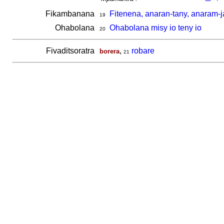
Fikambanana
Fitenena, anaran-tany, anaram-j
19
Ohabolana
Ohabolana misy io teny io
20
Fivaditsoratra
,
robare
borera
21