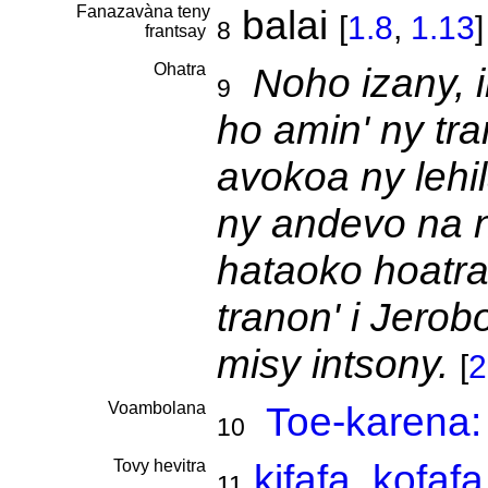
Fanazavàna teny
balai
[
1.8
,
1.13
]
8
frantsay
Ohatra
Noho izany, i
9
ho amin' ny tr
avokoa ny lehi
ny andevo na ny
hataoko hoatr
tranon' i Jero
misy intsony.
[
2
Voambolana
Toe-karena:
10
Tovy hevitra
kifafa
,
kofafa
11