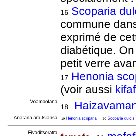
Scoparia dul
16
commune dans l
exprimé de cett
diabétique. On
petit verre ava
Henonia sco
17
(voir aussi
kifa
Voambolana
Haizavaman
18
Anarana ara-tsiansa
Henonia scoparia
Scoparia dulcis
19
20
Fivaditsoratra