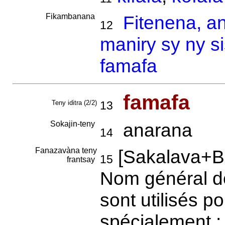
Fikambanana
Fitenena, a
12
maniry sy ny s
famafa
famafa
Teny iditra (2/2)
13
Sokajin-teny
anarana
14
Fanazavàna teny
[Sakalava+Be
15
frantsay
Nom général d
sont utilisés po
spécialement :