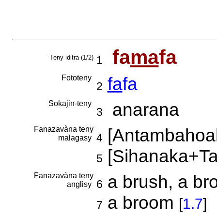
fa
ma
fa
Teny iditra (1/2)
1
Fototeny
fa
fa
2
Sokajin-teny
anarana
3
Fanazavàna teny
[Antambahoak
4
malagasy
[Sihanaka+Ta
5
Fanazavàna teny
a brush, a b
6
anglisy
a broom
[
1.7
]
7