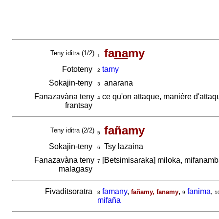
fa
na
my
Teny iditra (1/2)
1
Fototeny
tamy
2
Sokajin-teny
anarana
3
Fanazavàna teny
ce qu'on attaque, manière d'attaq
4
frantsay
fañamy
Teny iditra (2/2)
5
Sokajin-teny
Tsy lazaina
6
Fanazavàna teny
[Betsimisaraka] miloka, mifanam
7
malagasy
Fivaditsoratra
famany
,
,
fanima
,
fañamy, fanamy
8
9
1
mifaña