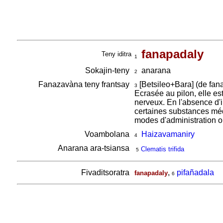
fanapadaly
Teny iditra
1
Sokajin-teny
anarana
2
Fanazavàna teny frantsay
[Betsileo+Bara] (de fana
3
Ecrasée au pilon, elle e
nerveux. En l'absence d'i
certaines substances médi
modes d'administration o
Voambolana
Haizavamaniry
4
Anarana ara-tsiansa
Clematis trifida
5
Fivaditsoratra
,
pifañadala
fanapadaly
6