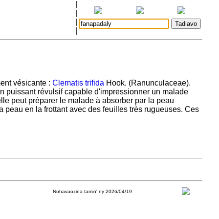
|
|
|
|
ment vésicante :
Clematis trifida
Hook. (Ranunculaceae).
un puissant révulsif capable d'impressionner un malade
elle peut préparer le malade à absorber par la peau
 peau en la frottant avec des feuilles très rugueuses. Ces
Nohavaozina tamin' ny 2026/04/19