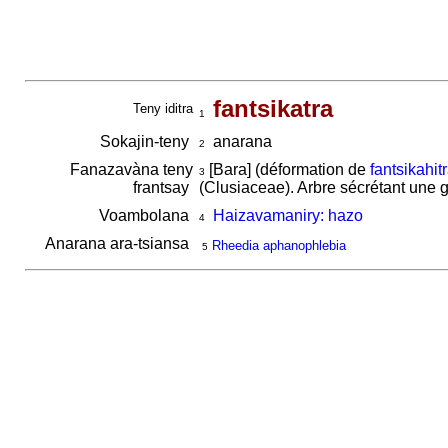
fantsikatra
Teny iditra
1
Sokajin-teny
anarana
2
Fanazavàna teny
[Bara] (déformation de
fantsikahit
3
frantsay
(Clusiaceae). Arbre sécrétant une
Voambolana
Haizavamaniry: hazo
4
Anarana ara-tsiansa
Rheedia aphanophlebia
5