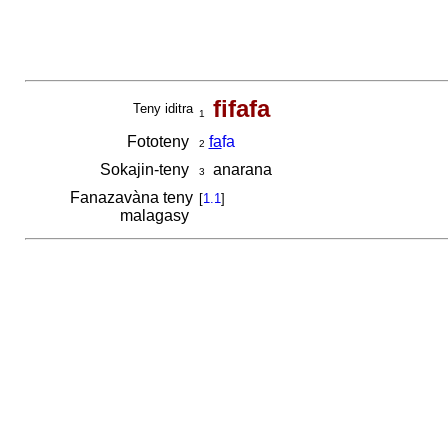
fifafa
Teny iditra
1
Fototeny
fa
fa
2
Sokajin-teny
anarana
3
Fanazavàna teny
[
1.1
]
malagasy