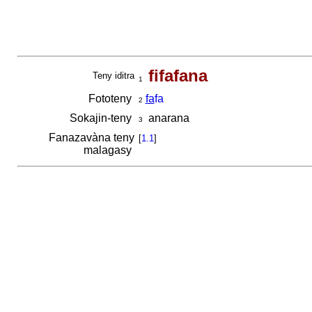
fifafana
Teny iditra
1
Fototeny
fa
fa
2
Sokajin-teny
anarana
3
Fanazavàna teny
[
1.1
]
malagasy