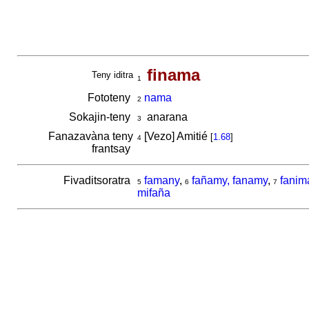
finama
Teny iditra
1
Fototeny
nama
2
Sokajin-teny
anarana
3
Fanazavàna teny
[Vezo] Amitié
[
1.68
]
4
frantsay
Fivaditsoratra
famany
,
fañamy, fanamy
,
fanim
5
6
7
mifaña