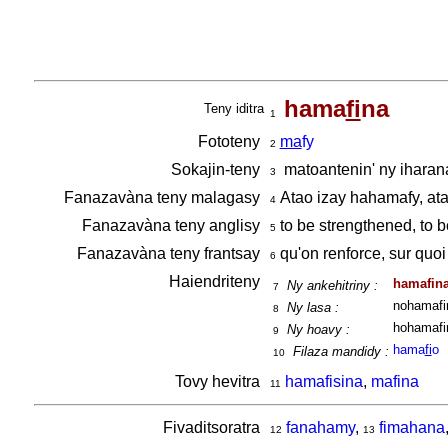
hama
fi
na
Teny iditra
1
Fototeny
ma
fy
2
Sokajin-teny
matoantenin' ny iharan
3
Fanazavàna teny malagasy
Atao izay hahamafy, at
4
Fanazavàna teny anglisy
to be strengthened, to 
5
Fanazavàna teny frantsay
qu'on renforce, sur quoi
6
Haiendriteny
hamafin
Ny ankehitriny :
7
nohamafi
Ny lasa :
8
hohamafi
Ny hoavy :
9
hama
fi
o
Filaza mandidy :
10
Tovy hevitra
hamafisina
,
mafina
11
Fivaditsoratra
fanahamy
,
fimahana
12
13