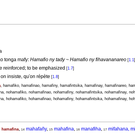
a
ao tonga mafy:
Hamafio ny tady ~ Hamafio ny fihavananareo
[
1.1
be reinforced; to be emphasized
[
1.7
]
 on insiste, qu'on répète
[
1.8
]
a
, hamafiko, hamafinao, hamafiny, hamafintsika, hamafinay, hamafinareo, ham
na, nohamafiko, nohamafinao, nohamafiny, nohamafintsika, nohamafinay, noh
na, hohamafiko, hohamafinao, hohamafiny, hohamafintsika, hohamafinay, hoh
,
,
mahafañy
,
mahafina
,
manafiha
,
mifahana, m
hamafina
14
15
16
17