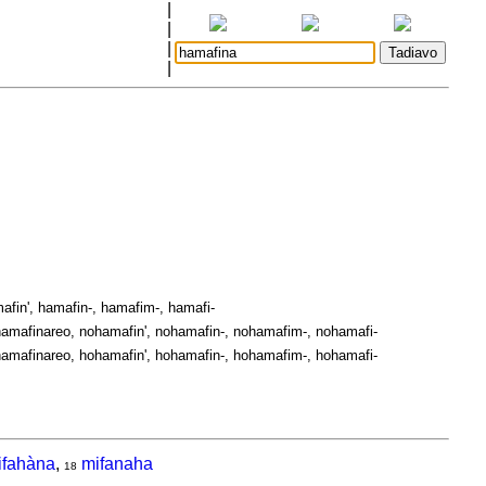
|
|
|
|
]
afin', hamafin-, hamafim-, hamafi-
amafinareo, nohamafin', nohamafin-, nohamafim-, nohamafi-
amafinareo, hohamafin', hohamafin-, hohamafim-, hohamafi-
ifahàna
,
mifanaha
18