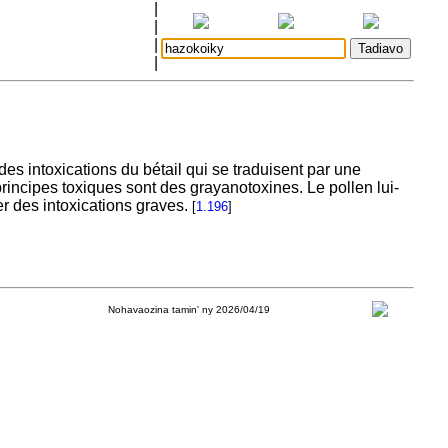
|
|
|
|
 des intoxications du bétail qui se traduisent par une
rincipes toxiques sont des grayanotoxines. Le pollen lui-
er des intoxications graves.
[
1.196
]
Nohavaozina tamin' ny 2026/04/19