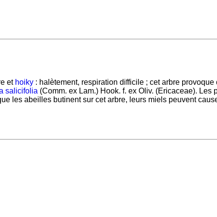
re et
hoiky
: halètement, respiration difficile ; cet arbre provoque
 salicifolia
(Comm. ex Lam.) Hook. f. ex Oliv. (Ericaceae). Les p
ue les abeilles butinent sur cet arbre, leurs miels peuvent caus