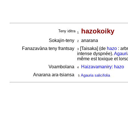
hazokoiky
Teny iditra
1
Sokajin-teny
anarana
2
Fanazavàna teny frantsay
[Taisaka] (de
hazo
: arb
3
intense dyspnée).
Agauria
même est toxique et lorsq
Voambolana
Haizavamaniry: hazo
4
Anarana ara-tsiansa
Agauria salicifolia
5