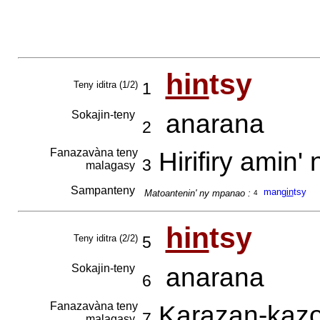
hin
tsy
Teny iditra (1/2)
1
Sokajin-teny
anarana
2
Fanazavàna teny
Hirifiry amin'
3
malagasy
Sampanteny
man
gin
tsy
Matoantenin' ny mpanao :
4
hin
tsy
Teny iditra (2/2)
5
Sokajin-teny
anarana
6
Fanazavàna teny
Karazan-kazo 
7
malagasy