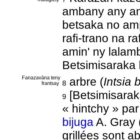
ambany any am
betsaka no am
rafi-trano na r
amin' ny lalamb
Betsimisaraka
Fanazavàna teny
arbre (
Intsia 
8
frantsay
[Betsimisarak
9
« hintchy » par
bijuga
A. Gray 
grillées sont a