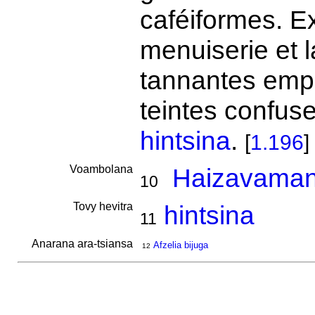
caféiformes. Ex
menuiserie et 
tannantes empl
teintes confuse
hintsina
.
[
1.196
]
Voambolana
Haizavaman
10
Tovy hevitra
hintsina
11
Anarana ara-tsiansa
Afzelia bijuga
12