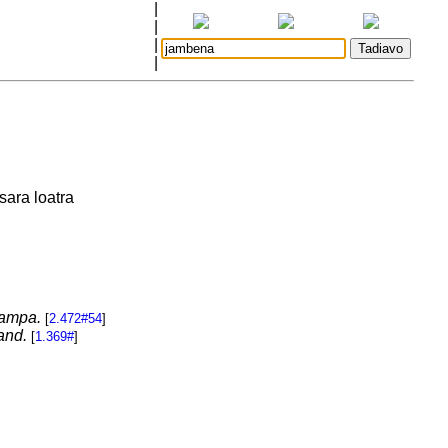
|
|
|
|
ara loatra
ampa.
[
2.472#54
]
and.
[
1.369#
]