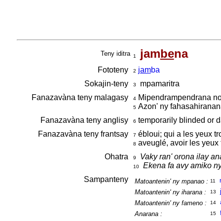
jam
be
na
Teny iditra
1
Fototeny
jam
ba
2
Sokajin-teny
mpamaritra
3
Fanazavàna teny malagasy
Mipendrampendrana noh
4
Azon' ny fahasahiranan
5
Fanazavàna teny anglisy
temporarily blinded or 
6
Fanazavàna teny frantsay
ébloui; qui a les yeux t
7
aveuglé, avoir les yeux
8
Ohatra
Vaky ran' orona ilay a
9
Ekena fa avy amiko ny 
10
Sampanteny
Matoantenin' ny mpanao :
11
Matoantenin' ny iharana :
13
Matoantenin' ny fameno :
14
Anarana :
15