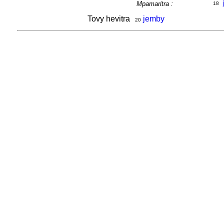
Mpamaritra :
18
Tovy hevitra
jemby
20