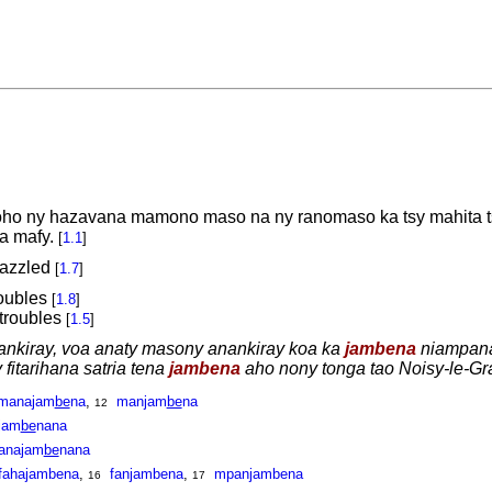
o ny hazavana mamono maso na ny ranomaso ka tsy mahita ts
a mafy.
[
1.1
]
dazzled
[
1.7
]
roubles
[
1.8
]
 troubles
[
1.5
]
nankiray, voa anaty masony anankiray koa ka
jambena
niampan
fitarihana satria tena
jambena
aho nony tonga tao Noisy-le-Gr
manajam
be
na
,
manjam
be
na
12
jam
be
nana
anajam
be
nana
fahajambena
,
fanjambena
,
mpanjambena
16
17