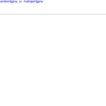
jambem
be
na
,
mahajam
be
na
19