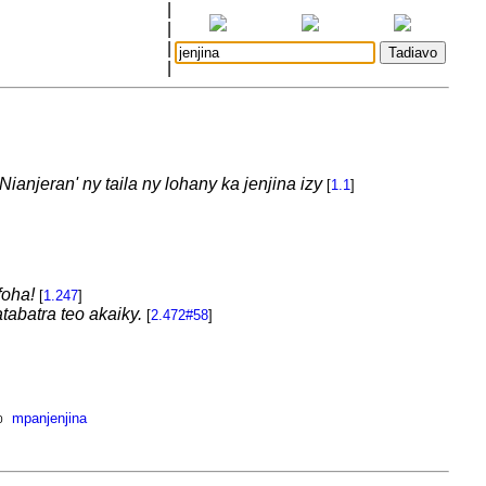
|
|
|
|
Nianjeran' ny taila ny lohany ka jenjina izy
[
1.1
]
foha!
[
1.247
]
tabatra teo akaiky.
[
2.472#58
]
mpanjenjina
0