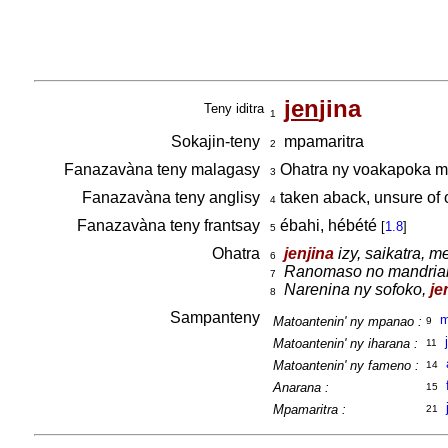
jen
jina
Teny iditra
1
Sokajin-teny
mpamaritra
2
Fanazavàna teny malagasy
Ohatra ny voakapoka maf
3
Fanazavàna teny anglisy
taken aback, unsure of 
4
Fanazavàna teny frantsay
ébahi, hébété
[
1.8
]
5
Ohatra
jenjina
izy, saikatra, m
6
Ranomaso no mandria
7
Narenina ny sofoko,
je
8
Sampanteny
m
Matoantenin' ny mpanao :
9
Matoantenin' ny iharana :
11
Matoantenin' ny fameno :
14
Anarana :
15
Mpamaritra :
21