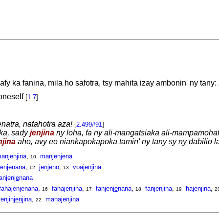
y ka fanina, mila ho safotra, tsy mahita izay ambonin' ny tany:
oneself
[
1.7
]
enatra, natahotra aza!
[
2.499#91
]
ka, sady
jenjina
ny loha, fa ny ali-mangatsiaka ali-mampamoha
njina
aho, avy eo niankapokapoka tamin' ny tany sy ny dabilio la
anjenjina
,
manjenjena
10
jenjenana
,
jenjeno
,
voajenjina
12
13
anjen
je
nana
fahajenjenana
,
fahajenjina
,
fanjen
je
nana
,
fanjenjina
,
hajenjina
,
16
17
18
19
2
jenjin
jen
jina
,
mahajenjina
22