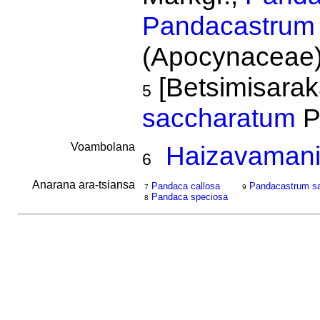
Pandacastrum
(Apocynaceae)
[Betsimisara
5
saccharatum
P
Voambolana
Haizavamani
6
Anarana ara-tsiansa
Pandaca callosa
Pandacastrum s
7
9
Pandaca speciosa
8