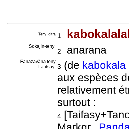
kabokalala
Teny iditra
1
Sokajin-teny
anarana
2
Fanazavàna teny
(de
kabokala
3
frantsay
aux espèces 
relativement ét
surtout :
[Taifasy+Tan
4
Markgr.,
Panda