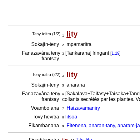
li
ty
Teny iditra (1/2)
1
Sokajin-teny
mpamaritra
2
Fanazavàna teny
[Tankarana] fringant
[
1.19
]
3
frantsay
lity
Teny iditra (2/2)
4
Sokajin-teny
anarana
5
Fanazavàna teny
[Sakalava+Taifasy+Taisaka+Tandro
6
frantsay
collants secrétés par les plantes. V
Voambolana
Haizavamaniry
7
Tovy hevitra
litsoa
8
Fikambanana
Fitenena, anaran-tany, anaram-jav
9
Fivaditsoratra
,
Tily, tily