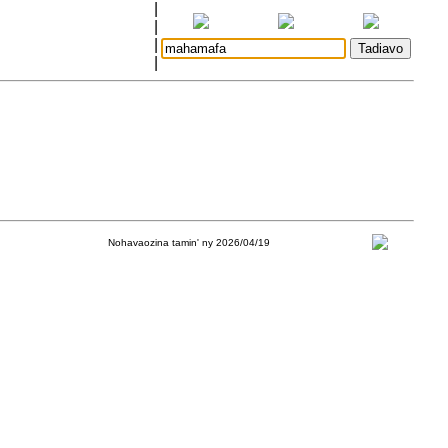
|
|
|
|
Nohavaozina tamin' ny 2026/04/19