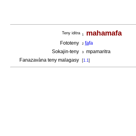
mahamafa
Teny iditra
1
Fototeny
fa
fa
2
Sokajin-teny
mpamaritra
3
Fanazavàna teny malagasy
[
1.1
]