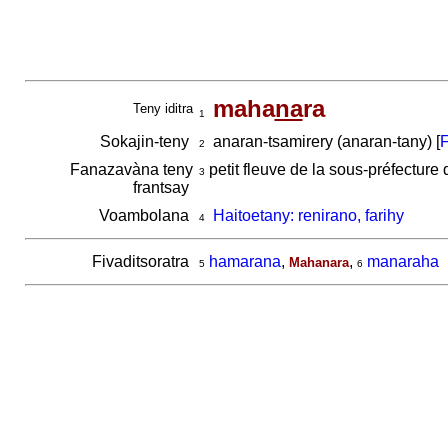
maha
na
ra
Teny iditra
1
Sokajin-teny
anaran-tsamirery (anaran-tany) [
F
2
Fanazavàna teny
petit fleuve de la sous-préfectur
3
frantsay
Voambolana
Haitoetany: renirano, farihy
4
Fivaditsoratra
hamarana
,
,
manaraha
Mahanara
5
6