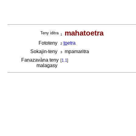
mahatoetra
Teny iditra
1
Fototeny
to
etra
2
Sokajin-teny
mpamaritra
3
Fanazavàna teny
[
1.1
]
malagasy