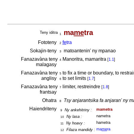
ma
me
tra
Teny iditra
1
Fototeny
fe
tra
2
Sokajin-teny
matoantenin' ny mpanao
3
Fanazavàna teny
Manoritra, mamaritra
[
1.1
]
4
malagasy
Fanazavàna teny
to fix a time or boundary, to restrain
5
anglisy
to set limits
[
1.7
]
6
Fanazavàna teny
limiter, restreindre
[
1.8
]
7
frantsay
Ohatra
Tsy anjarantsika fa anjaran' ny 
8
Haiendriteny
mametra
Ny ankehitriny :
9
nametra
Ny lasa :
10
hametra
Ny hoavy :
11
ma
me
ra
Filaza mandidy :
12