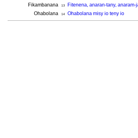
Fikambanana
Fitenena, anaran-tany, anaram-j
13
Ohabolana
Ohabolana misy io teny io
14