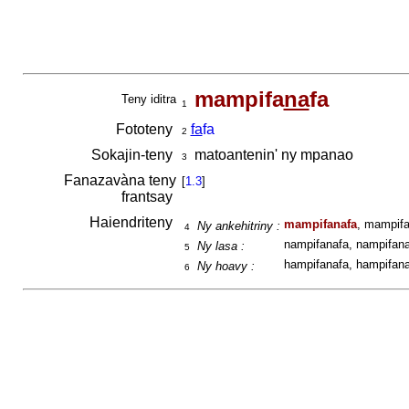
mampifa
na
fa
Teny iditra
1
Fototeny
fa
fa
2
Sokajin-teny
matoantenin' ny mpanao
3
Fanazavàna teny
[
1.3
]
frantsay
Haiendriteny
mampifanafa
, mampifa
Ny ankehitriny :
4
nampifanafa, nampifana
Ny lasa :
5
hampifanafa, hampifana
Ny hoavy :
6