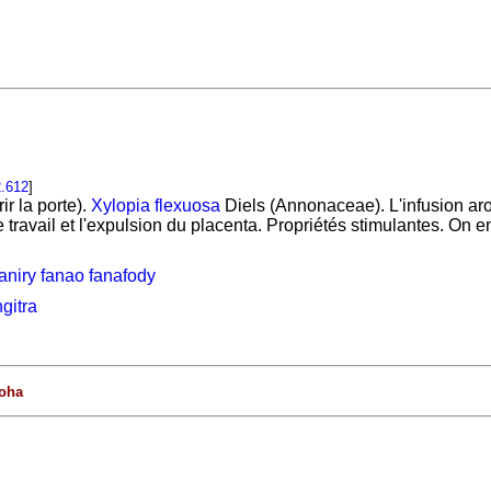
.612
]
ir la porte).
Xylopia flexuosa
Diels (Annonaceae). L'infusion aro
le travail et l'expulsion du placenta. Propriétés stimulantes. On
niry fanao fanafody
gitra
oha