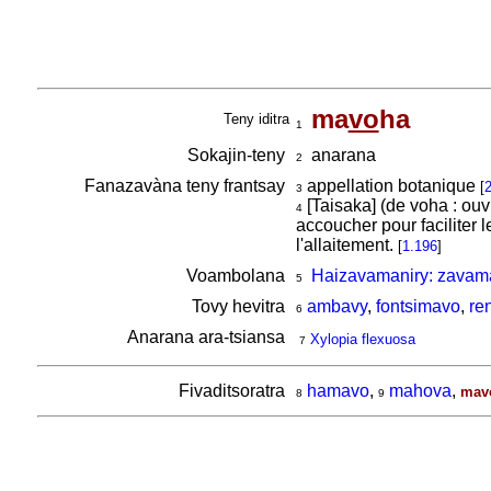
ma
vo
ha
Teny iditra
1
Sokajin-teny
anarana
2
Fanazavàna teny frantsay
appellation botanique
[
2
3
[Taisaka] (de voha : ouvr
4
accoucher pour faciliter 
l'allaitement.
[
1.196
]
Voambolana
Haizavamaniry: zavama
5
Tovy hevitra
ambavy
,
fontsimavo
,
ren
6
Anarana ara-tsiansa
Xylopia flexuosa
7
Fivaditsoratra
hamavo
,
mahova
,
mav
8
9