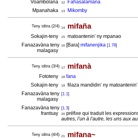
Voambolana
Fahasalamana
12
Mpanahaka
Mikomby
13
mifaña
Teny iditra (2/4)
14
Sokajin-teny
matoantenin' ny mpanao
15
Fanazavàna teny
[Bara]
mifanenjika
[
1.78
]
16
malagasy
mifanà
Teny iditra (3/4)
17
Fototeny
fana
18
Sokajin-teny
filaza mandidin' ny matoanteni
19
Fanazavàna teny
[
1.1
]
malagasy
Fanazavàna teny
[
1.3
]
frantsay
préfixe qui traduit les expressio
20
autres, l'un à l'autre, les uns aux au
mifana~
Teny iditra (4/4)
21