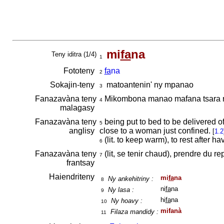
mi
fa
na
Teny iditra (1/4)
1
Fototeny
fa
na
2
Sokajin-teny
matoantenin' ny mpanao
3
Fanazavàna teny
Mikombona manao mafana tsara ra
4
malagasy
Fanazavàna teny
being put to bed to be delivered of
5
anglisy
close to a woman just confined.
[
1.2
(lit. to keep warm), to rest after h
6
Fanazavàna teny
(lit, se tenir chaud), prendre du 
7
frantsay
Haiendriteny
mi
fa
na
Ny ankehitriny :
8
ni
fa
na
Ny lasa :
9
hi
fa
na
Ny hoavy :
10
mifanà
Filaza mandidy :
11