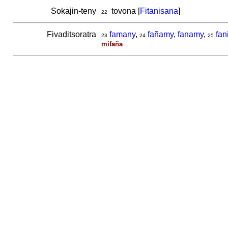
Sokajin-teny
tovona [
Fitanisana
]
22
Fivaditsoratra
famany
,
fañamy, fanamy
,
fan
23
24
25
mifaña