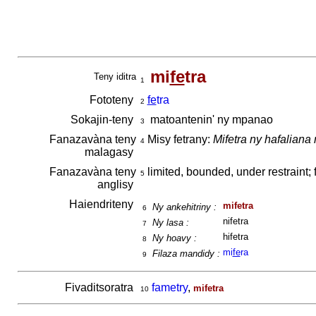
mi
fe
tra
Teny iditra
1
Fototeny
fe
tra
2
Sokajin-teny
matoantenin' ny mpanao
3
Fanazavàna teny
Misy fetrany:
Mifetra ny hafaliana 
4
malagasy
Fanazavàna teny
limited, bounded, under restraint; f
5
anglisy
Haiendriteny
mifetra
Ny ankehitriny :
6
nifetra
Ny lasa :
7
hifetra
Ny hoavy :
8
mi
fe
ra
Filaza mandidy :
9
Fivaditsoratra
fametry
,
mifetra
10