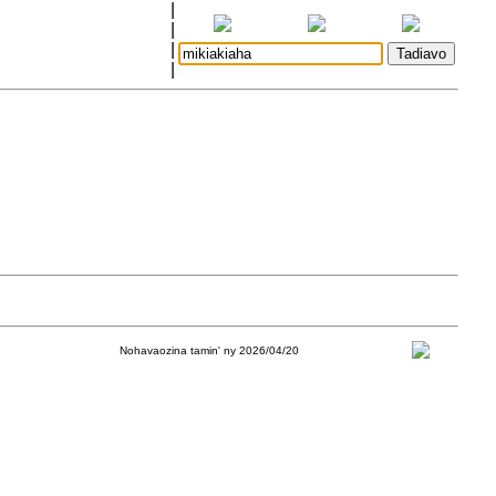
|
|
|
|
Nohavaozina tamin' ny 2026/04/20