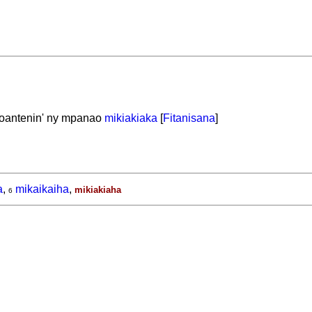
toantenin' ny mpanao
mikiakiaka
[
Fitanisana
]
a
,
mikaikaiha
,
mikiakiaha
6