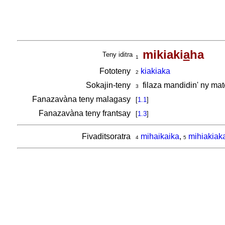
mikiaki
a
ha
Teny iditra
1
Fototeny
kiakiaka
2
Sokajin-teny
filaza mandidin' ny ma
3
Fanazavàna teny malagasy
[
1.1
]
Fanazavàna teny frantsay
[
1.3
]
Fivaditsoratra
mihaikaika
,
mihiakiak
4
5