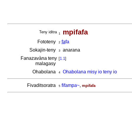
mpifafa
Teny iditra
1
Fototeny
fa
fa
2
Sokajin-teny
anarana
3
Fanazavàna teny
[
1.1
]
malagasy
Ohabolana
Ohabolana misy io teny io
4
Fivaditsoratra
fifampa~
,
mpifafa
5