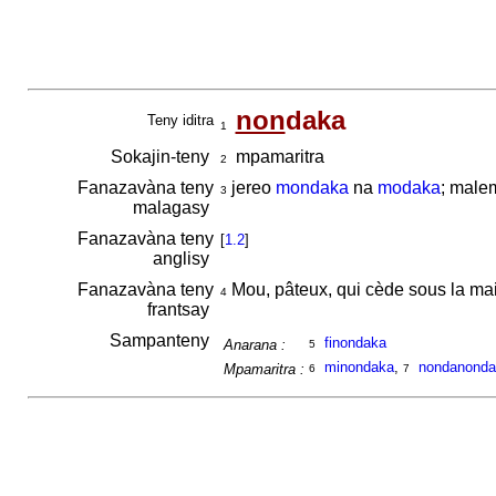
non
daka
Teny iditra
1
Sokajin-teny
mpamaritra
2
Fanazavàna teny
jereo
mondaka
na
modaka
; mal
3
malagasy
Fanazavàna teny
[
1.2
]
anglisy
Fanazavàna teny
Mou, pâteux, qui cède sous la main
4
frantsay
Sampanteny
finondaka
Anarana :
5
minondaka
,
nondanonda
Mpamaritra :
6
7