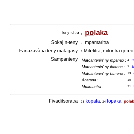
po
laka
Teny iditra
1
Sokajin-teny
mpamaritra
2
Fanazavàna teny malagasy
Milefitra, miforitra (jere
3
Sampanteny
m
Matoantenin' ny mpanao :
4
a
Matoantenin' ny iharana :
7
Matoantenin' ny fameno :
13
Anarana :
15
Mpamaritra :
21
Fivaditsoratra
kopala
,
lopaka
,
polak
23
24