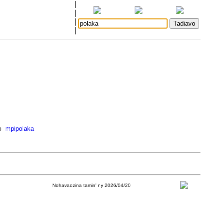
|
|
|
|
mpipolaka
0
Nohavaozina tamin' ny 2026/04/20