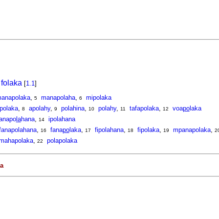
o
folaka
[
1.1
]
anapolaka
,
manapolaha
,
mipolaka
5
6
polaka
,
apolahy
,
polahina
,
polahy
,
tafapolaka
,
voa
po
laka
8
9
10
11
12
anapo
la
hana
,
ipolahana
14
fanapolahana
,
fana
po
laka
,
fipolahana
,
fipolaka
,
mpanapolaka
,
16
17
18
19
2
mahapolaka
,
polapolaka
22
a