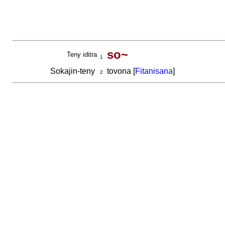
so~
Teny iditra
1
Sokajin-teny
tovona [
Fitanisana
]
2