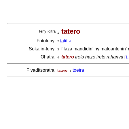
tatero
Teny iditra
1
Fototeny
ta
titra
2
Sokajin-teny
filaza mandidin' ny matoantenin'
3
Ohatra
tatero
ireto hazo ireto rahariva
[
1.
4
Fivaditsoratra
,
toetra
tatero
5