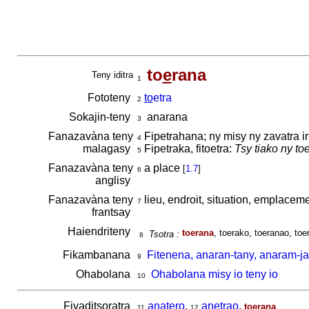
to
e
rana
Teny iditra
1
Fototeny
to
etra
2
Sokajin-teny
anarana
3
Fanazavàna teny
Fipetrahana; ny misy ny zavatra 
4
malagasy
Fipetraka, fitoetra:
Tsy tiako ny toer
5
Fanazavàna teny
a place
[
1.7
]
6
anglisy
Fanazavàna teny
lieu, endroit, situation, emplacem
7
frantsay
Haiendriteny
toerana
, toerako, toeranao, toe
Tsotra :
8
Fikambanana
Fitenena, anaran-tany, anaram-ja
9
Ohabolana
Ohabolana misy io teny io
10
Fivaditsoratra
anatero
,
anetrao
,
toerana
11
12