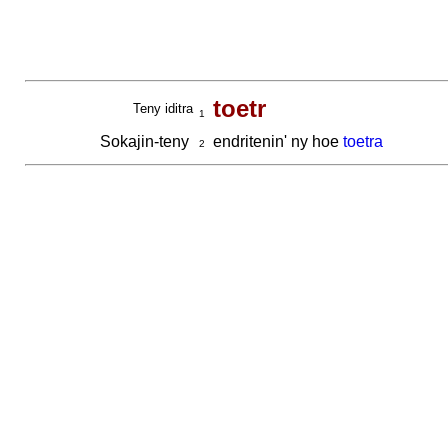
toetr
Teny iditra
1
Sokajin-teny
endritenin' ny hoe
toetra
2