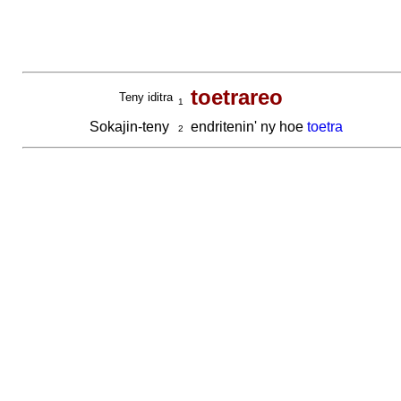
toetrareo
Teny iditra
1
Sokajin-teny
endritenin' ny hoe
toetra
2