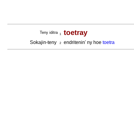
toetray
Teny iditra
1
Sokajin-teny
endritenin' ny hoe
toetra
2