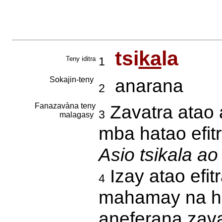
tsi
ka
la
Teny iditra
1
Sokajin-teny
anarana
2
Fanazavàna teny
Zavatra atao 
3
malagasy
mba hatao efitr
Asio tsikala a
Izay atao efit
4
mahamay na ha
aneferana zava