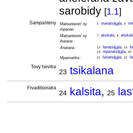
sarobidy
[
1.1
]
Sampanteny
manatsi
ka
la
,
mi
Matoantenin' ny
5
6
mpanao :
atsikala
,
atsikal
Matoantenin' ny
7
8
iharana :
fanatsi
ka
la
,
f
Anarana :
13
14
mpanatsi
ka
la
,
19
20
fanatsi
ka
la
,
f
Mpamaritra :
21
22
Tovy hevitra
tsikalana
23
Fivaditsoratra
kalsita
,
las
24
25