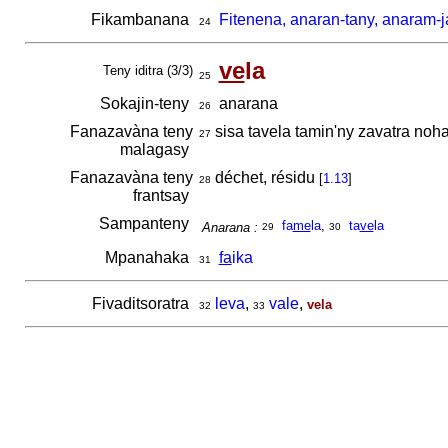
Fikambanana
Fitenena, anaran-tany, anaram-j
24
ve
la
Teny iditra (3/3)
25
Sokajin-teny
anarana
26
Fanazavàna teny
sisa tavela tamin'ny zavatra no
27
malagasy
Fanazavàna teny
déchet, résidu
[
1.13
]
28
frantsay
Sampanteny
fa
me
la
,
ta
ve
la
Anarana :
29
30
Mpanahaka
fa
ika
31
Fivaditsoratra
leva
,
vale
,
vela
32
33