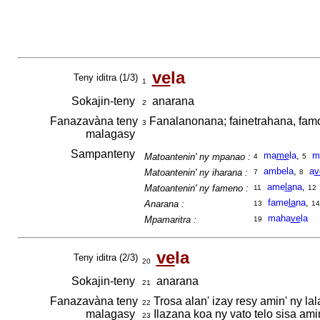
ve
la
Teny iditra (1/3)
1
Sokajin-teny
anarana
2
Fanazavàna teny
Fanalanonana; fainetrahana, fam
3
malagasy
Sampanteny
ma
me
la
,
m
Matoantenin' ny mpanao :
4
5
ambela
,
a
v
Matoantenin' ny iharana :
7
8
ame
la
na
,
Matoantenin' ny fameno :
11
12
fame
la
na
,
Anarana :
13
14
maha
ve
la
Mpamaritra :
19
ve
la
Teny iditra (2/3)
20
Sokajin-teny
anarana
21
Fanazavàna teny
Trosa alan' izay resy amin' ny la
22
malagasy
Ilazana koa ny vato telo sisa ami
23