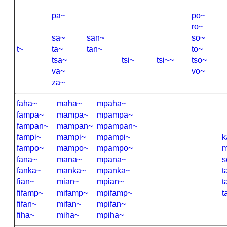
pa~
po~
ro~
sa~
san~
so~
t~
ta~
tan~
to~
tsa~
tsi~
tsi~~
tso~
va~
vo~
za~
faha~
maha~
mpaha~
fampa~
mampa~
mpampa~
fampan~
mampan~
mpampan~
fampi~
mampi~
mpampi~
k
fampo~
mampo~
mpampo~
m
fana~
mana~
mpana~
s
fanka~
manka~
mpanka~
t
fian~
mian~
mpian~
t
fifamp~
mifamp~
mpifamp~
t
fifan~
mifan~
mpifan~
fiha~
miha~
mpiha~