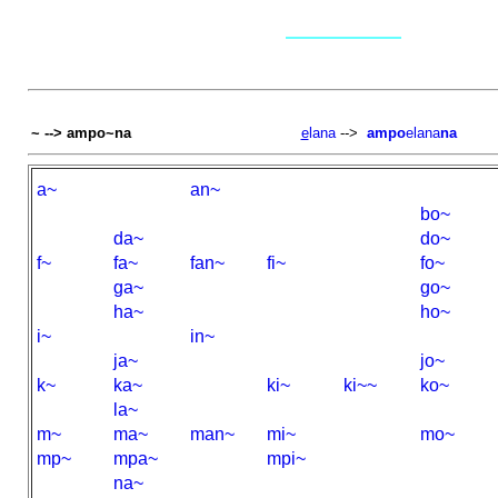
~ --> ampo~na
e
lana
-->
ampo
elana
na
a~
an~
bo~
da~
do~
f~
fa~
fan~
fi~
fo~
ga~
go~
ha~
ho~
i~
in~
ja~
jo~
k~
ka~
ki~
ki~~
ko~
la~
m~
ma~
man~
mi~
mo~
mp~
mpa~
mpi~
na~