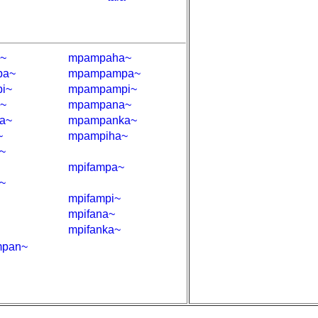
~
mpampaha~
pa~
mpampampa~
i~
mpampampi~
~
mpampana~
a~
mpampanka~
~
mpampiha~
~
mpifampa~
~
mpifampi~
mpifana~
mpifanka~
mpan~