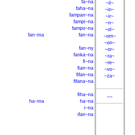
fa~na
~il~
faha~na
~in~
fampan~na
~ir~
fampi~na
~n~
fampo~na
~ol~
fan~ina
fan~na
~om~
~on~
fan~ny
~or~
fanka~na
~ra~
fi~na
~re~
fian~na
~vo~
fifan~na
~za~
fifana~na
fiha~na
~~
ha~ina
ha~na
i~na
ifan~na