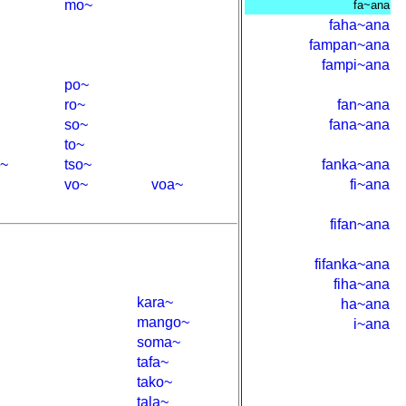
mo~
fa~ana
faha~ana
fampan~ana
fampi~ana
po~
ro~
fan~ana
so~
fana~ana
to~
~~
tso~
fanka~ana
vo~
voa~
fi~ana
fifan~ana
fifanka~ana
fiha~ana
kara~
ha~ana
mango~
i~ana
soma~
tafa~
tako~
tala~