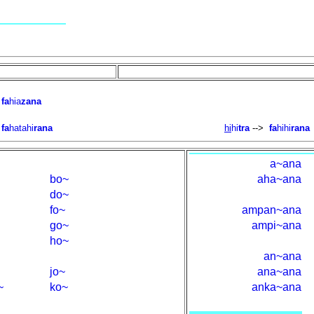
fa
hia
zana
fa
hatahi
rana
hi
hi
tra
-->
fa
hihi
rana
a~ana
bo~
aha~ana
do~
fo~
ampan~ana
go~
ampi~ana
ho~
an~ana
jo~
ana~ana
~
ko~
anka~ana