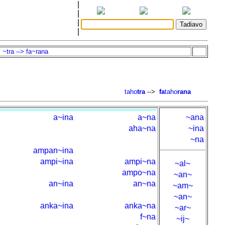
|
|
|
|
~tra --> fa~rana
taho
tra
-->
fa
taho
rana
a~ina
a~na
~ana
aha~na
~ina
~na
ampan~ina
ampi~ina
ampi~na
~al~
ampo~na
~an~
an~ina
an~na
~am~
~an~
anka~ina
anka~na
~ar~
f~na
~ij~