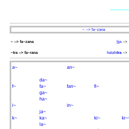
~ --> fa~zana
~ --> fa~zana
hi
a
-->
~tra --> fa~rana
hatahi
tra
-->
a~
an~
da~
f~
fa~
fan~
fi~
ga~
ha~
i~
in~
ja~
k~
ka~
ki~
ki~
la~