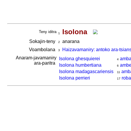
Isolona
Teny iditra
1
Sokajin-teny
anarana
2
Voambolana
Haizavamaniry: antoko ara-tsian
3
Anaram-javamaniry
Isolona ghesquierei
amba
4
ara-paritra
Isolona humbertiana
ambe
6
Isolona madagascariensis
amb
11
Isolona perrieri
roba
17