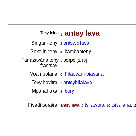
antsy lava
Teny iditra
1
Singan-teny
an
tsy
,
la
va
2
3
Sokajin-teny
kambanteny
4
Fanazavàna teny
serpe
[
1.13
]
5
frantsay
Voambolana
Fitaovam-piasana
6
Tovy hevitra
antsybilalava
7
Mpanahaka
bo
ry
8
Fivaditsoratra
,
tsilavana
,
tsivalana
,
antsy lava
9
10
1