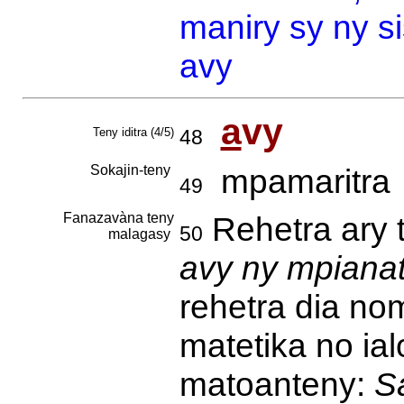
maniry sy ny s
avy
a
vy
Teny iditra (4/5)
48
Sokajin-teny
mpamaritra
49
Fanazavàna teny
Rehetra ary t
50
malagasy
avy ny mpianat
rehetra dia nom
matetika no ia
matoanteny:
S