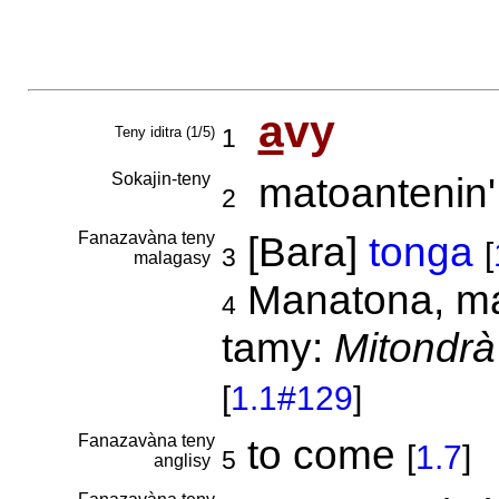
a
vy
Teny iditra (1/5)
1
Sokajin-teny
matoantenin' 
2
Fanazavàna teny
[Bara]
tonga
[
3
malagasy
Manatona, man
4
tamy:
Mitondrà
[
1.1#129
]
Fanazavàna teny
to come
[
1.7
]
5
anglisy