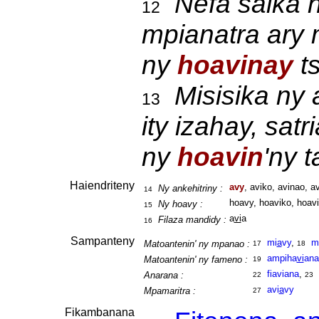
Nefa saika 
12
mpianatra ary
ny
hoavinay
ts
Misisika ny 
13
ity izahay, sat
ny
hoavin
'ny 
Haiendriteny
avy
, aviko, avinao, av
Ny ankehitriny :
14
hoavy, hoaviko, hoavi
Ny hoavy :
15
a
vi
a
Filaza mandidy :
16
Sampanteny
mi
a
vy
,
m
Matoantenin' ny mpanao :
17
18
ampiha
vi
ana
Matoantenin' ny fameno :
19
fiaviana
,
Anarana :
22
23
avi
a
vy
Mpamaritra :
27
Fikambanana