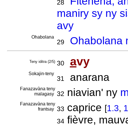
Fitenena, a
28
maniry sy ny s
avy
Ohabolana
Ohabolana m
29
a
vy
Teny iditra (2/5)
30
Sokajin-teny
anarana
31
Fanazavàna teny
niavian' ny
m
32
malagasy
Fanazavàna teny
caprice
[
1.3
,
1
33
frantsay
fièvre, mauv
34