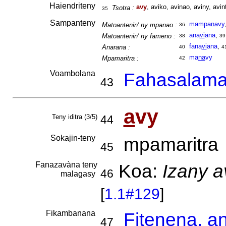
Haiendriteny
avy
, aviko, avinao, aviny, avin
Tsotra :
35
Sampanteny
mampa
na
vy
Matoantenin' ny mpanao :
36
ana
vi
ana
,
Matoantenin' ny fameno :
38
39
fana
vi
ana
,
Anarana :
40
4
ma
na
vy
Mpamaritra :
42
Voambolana
Fahasalam
43
a
vy
Teny iditra (3/5)
44
Sokajin-teny
mpamaritra
45
Fanazavàna teny
Koa:
Izany a
46
malagasy
[
1.1#129
]
Fikambanana
Fitenena, a
47