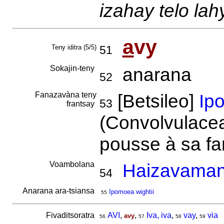
izahay telo lah
a
vy
Teny iditra (5/5)
51
Sokajin-teny
anarana
52
Fanazavàna teny
[Betsileo]
Ip
53
frantsay
(Convolvulaceae
pousse à sa fa
Voambolana
Haizavaman
54
Anarana ara-tsiansa
Ipomoea wightii
55
Fivaditsoratra
AVI
,
,
Iva, iva
,
vay
,
via
avy
56
57
58
59