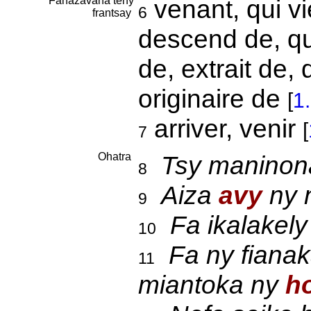
Fanazavàna teny
venant, qui vie
6
frantsay
descend de, qui
de, extrait de, 
originaire de
[
1
arriver, venir
[
7
Ohatra
Tsy maninona
8
Aiza
avy
ny 
9
Fa ikalakely
10
Fa ny fianak
11
miantoka ny
h