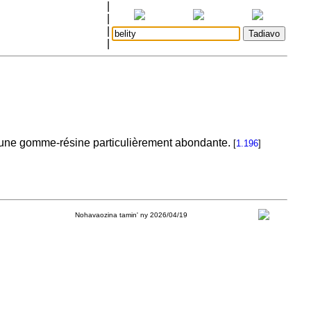
|
|
|
|
t une gomme-résine particulièrement abondante.
[
1.196
]
Nohavaozina tamin' ny 2026/04/19