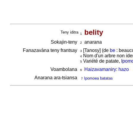
belity
Teny iditra
1
Sokajin-teny
anarana
2
Fanazavàna teny frantsay
[Tanosy] (de
be
: beauc
3
Nom d'un arbre non ident
4
Variété de patate,
Ipomo
5
Voambolana
Haizavamaniry: hazo
6
Anarana ara-tsiansa
Ipomoea batatas
7