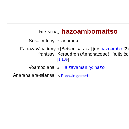
hazoambomaitso
Teny iditra
1
Sokajin-teny
anarana
2
Fanazavàna teny
[Betsimisaraka] (de
hazoambo
(2)
3
frantsay
Keraudren (Annonaceae) ; fruits éga
[
1.196
]
Voambolana
Haizavamaniry: hazo
4
Anarana ara-tsiansa
Popowia gerrardii
5