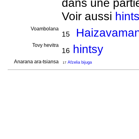
dans une partie
Voir aussi
hint
Voambolana
Haizavamani
15
Tovy hevitra
hintsy
16
Anarana ara-tsiansa
Afzelia bijuga
17