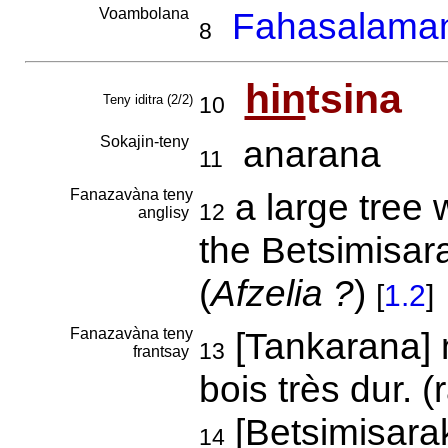
Voambolana
Fahasalama
8
hin
tsina
Teny iditra (2/2)
10
Sokajin-teny
anarana
11
Fanazavàna teny
a large tree 
12
anglisy
the Betsimisara
(
Afzelia ?
)
[
1.2
]
Fanazavàna teny
[Tankarana] 
13
frantsay
bois très dur. (
[Betsimisarak
14