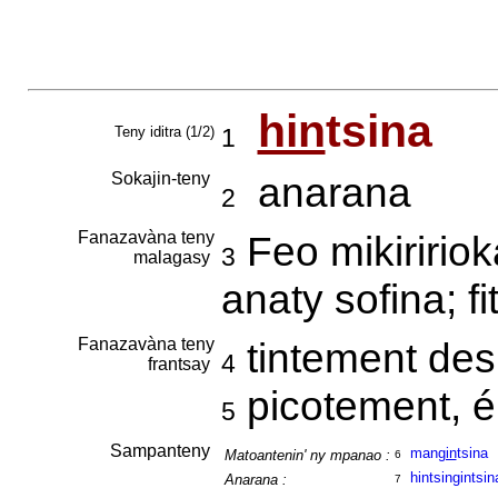
hin
tsina
Teny iditra (1/2)
1
Sokajin-teny
anarana
2
Fanazavàna teny
Feo mikiririo
3
malagasy
anaty sofina; f
Fanazavàna teny
tintement des 
4
frantsay
picotement, 
5
Sampanteny
man
gin
tsina
Matoantenin' ny mpanao :
6
hintsingintsin
Anarana :
7