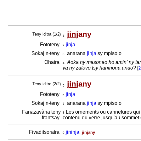
jin
jany
Teny iditra (1/2)
1
Fototeny
jinja
2
Sokajin-teny
anarana
jinja
sy mpisolo
3
Ohatra
Aoka ny masonao ho amin' ny ta
4
va ny zatovo tsy haninona anao?
[
2
jin
jany
Teny iditra (2/2)
5
Fototeny
jinja
6
Sokajin-teny
anarana
jinja
sy mpisolo
7
Fanazavàna teny
Les ornements ou cannelures qui se 
8
frantsay
contenu du verre jusqu'au sommet
Fivaditsoratra
jininja
,
jinjany
9