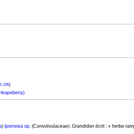
1.196
]
ankapobeny)
a
)
Ipomoea sp.
(Convolvulaceae). Grandidier écrit : « herbe ra