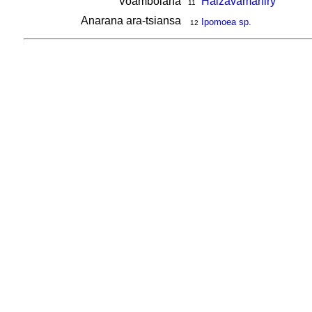
Voambolana
Haizavamaniry
11
Anarana ara-tsiansa
Ipomoea sp.
12