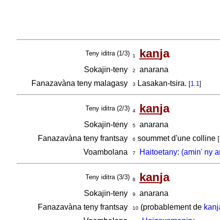
kan
ja
Teny iditra (1/3)
1
Sokajin-teny
anarana
2
Fanazavàna teny malagasy
Lasakan-tsira.
[
1.1
]
3
kan
ja
Teny iditra (2/3)
4
Sokajin-teny
anarana
5
Fanazavàna teny frantsay
soummet d'une colline
[
6
Voambolana
Haitoetany: (amin' ny 
7
kan
ja
Teny iditra (3/3)
8
Sokajin-teny
anarana
9
Fanazavàna teny frantsay
(probablement de
kanj
10