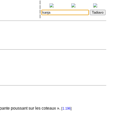
|
|
|
|
mpante poussant sur les coteaux ».
[
1.196
]