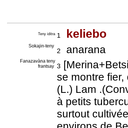
keliebo
Teny iditra
1
Sokajin-teny
anarana
2
Fanazavàna teny
[Merina+Betsi
3
frantsay
se montre fier
(L.) Lam .(Con
à petits tuberc
surtout cultivé
environs de Be