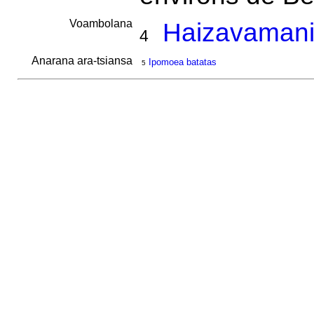
Voambolana
Haizavamani
4
Anarana ara-tsiansa
Ipomoea batatas
5