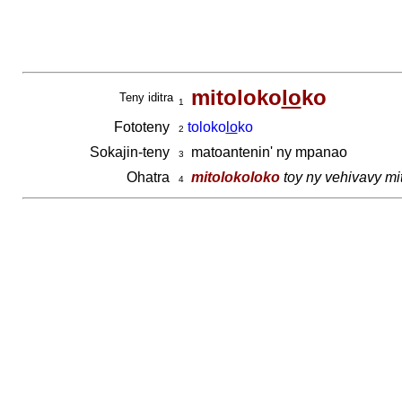
mitoloko
lo
ko
Teny iditra
1
Fototeny
toloko
lo
ko
2
Sokajin-teny
matoantenin' ny mpanao
3
Ohatra
mitolokoloko
toy ny vehivavy mi
4