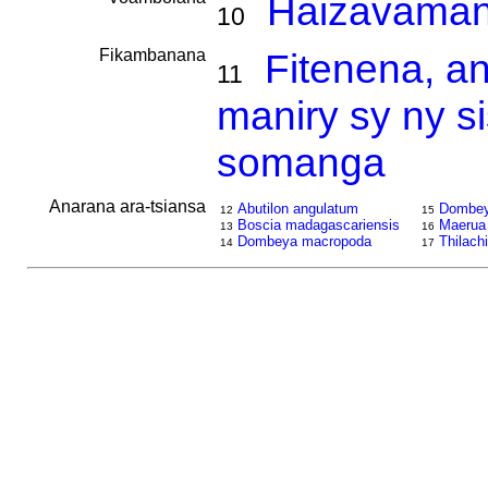
Haizavaman
10
Fikambanana
Fitenena, a
11
maniry sy ny s
somanga
Anarana ara-tsiansa
Abutilon angulatum
Dombey
12
15
Boscia madagascariensis
Maerua f
13
16
Dombeya macropoda
Thilach
14
17