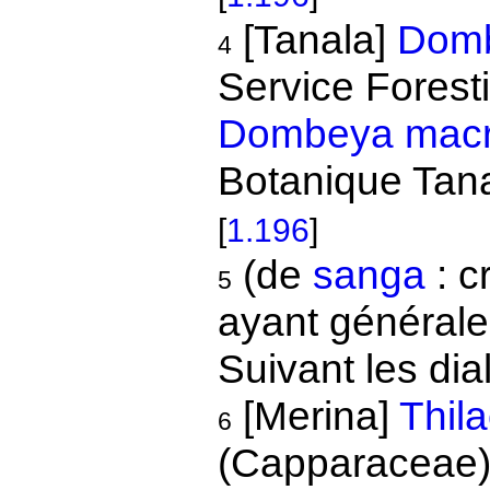
[Tanala]
Dom
4
Service Foresti
Dombeya mac
Botanique Tan
[
1.196
]
(de
sanga
: c
5
ayant générale
Suivant les dia
[Merina]
Thil
6
(Capparaceae).