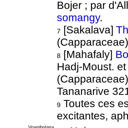
Bojer ; par d'Al
somangy
.
[Sakalava]
Th
7
(Capparaceae)
[Mahafaly]
Bo
8
Hadj-Moust. e
(Capparaceae),
Tananarive 32
Toutes ces es
9
excitantes, ap
Voambolana