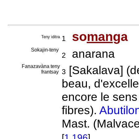
so
man
ga
Teny iditra
1
Sokajin-teny
anarana
2
Fanazavàna teny
[Sakalava] (
3
frantsay
beau, d'excelle
encore le sens 
fibres).
Abutilo
Mast. (Malvacea
[
1.196
]